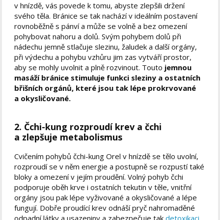
v hnízdě, vás povede k tomu, abyste zlepšili držení
svého těla. Bránice se tak nachází v ideálním postavení
rovnoběžně s pánví a může se volně a bez omezení
pohybovat nahoru a dolů. Svým pohybem dolů při
nádechu jemně stlačuje slezinu, žaludek a další orgány,
při výdechu a pohybu vzhůru jim zas vytváří prostor,
aby se mohly uvolnit a plně rozvinout. Touto
jemnou
masáží bránice stimuluje funkci sleziny a ostatních
břišních orgánů, které jsou tak lépe prokrvované
a okysličované.
2. Čchi-kung rozproudí krev a čchi
a zlepšuje metabolismus
Cvičením pohybů čchi-kung Orel v hnízdě se tělo uvolní,
rozproudí se v něm energie a postupně se rozpustí také
bloky a omezení v jejím proudění. Volný pohyb čchi
podporuje oběh krve i ostatních tekutin v těle, vnitřní
orgány jsou pak lépe vyživované a okysličované a lépe
fungují. Dobře proudící krev odnáší pryč nahromaděné
odpadní látky a usazeniny a zabezpečuje tak
detoxikaci