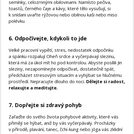
semínky, celozrnnými obilovinami. Namísto pečiva,
toastů, černého čaje a kávy, které tělo vysušují, si
k snídani uvařte rýžovou nebo obilnou kaši nebo miso
polévku.
6. Odpočívejte, kdykoli to jde
Velké pracovní vypětí, stres, nedostatek odpočinku
a spánku rozpalují Oheň srdce a vyčerpávají slezinu,
která má za úkol mít ho pod kontrolou. Abyste posílili Jin
sleziny, nezapomínejte odpočívat, dostatečně spát,
předcházet stresovým situacím a vyhýbat se hlučnému
prostředí. Nepracujte dlouho do noci.
Dělejte si radost,
relaxujte a meditujte.
7. Dopřejte si zdravý pohyb
Zařaďte do svého života pohybové aktivity, které vás
přimějí se hýbat, aniž by vás vyčerpávaly. Procházky
v přírodě, plavání, tanec, čchi-kung nebo jóga vás zklidní