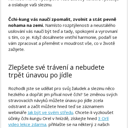
a oslabuje vaši slezinu.
Čchi-kung vás naučí zpomalit, zvolnit a stát pevně
nohama na zemi.
Namísto rozptýlenosti a neustálého
usilování vás naučí být teď a tady, spokojení a vyrovnaní
s tím, co je. Když dosáhnete vnitřní harmonie, podaří se
vám zpracovat a přeměnit v moudrost vše, co v životě
zažijete.
Zlepšete své trávení a nebudete
trpět únavou po jídle
Rozhodli jste se udělat pro svůj žaludek a slezinu něco
hezkého a dopřát jim příval nové čchi? Se změnou svých
stravovacích návyků můžete únavu po jídle zcela
odstranit a začít můžete hned teď se záznamem
webináře
Jak být ve svém středu
. Chcete-li vyzkoušet
účinky čchi-kungu Orel v hnízdě, získejte hned
3 Orlí
video lekce zdarma,
přihlašte se na některý z našich