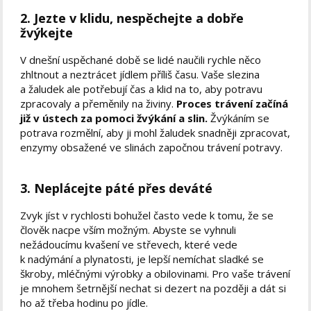
2. Jezte v klidu, nespěchejte a dobře
žvýkejte
V dnešní uspěchané době se lidé naučili rychle něco
zhltnout a neztrácet jídlem příliš času. Vaše slezina
a žaludek ale potřebují čas a klid na to, aby potravu
zpracovaly a přeměnily na živiny.
Proces trávení začíná
již v ústech za pomoci žvýkání a slin.
Žvýkáním se
potrava rozmělní, aby ji mohl žaludek snadněji zpracovat,
enzymy obsažené ve slinách započnou trávení potravy.
3. Neplácejte páté přes deváté
Zvyk jíst v rychlosti bohužel často vede k tomu, že se
člověk nacpe vším možným. Abyste se vyhnuli
nežádoucímu kvašení ve střevech, které vede
k nadýmání a plynatosti, je lepší nemíchat sladké se
škroby, mléčnými výrobky a obilovinami. Pro vaše trávení
je mnohem šetrnější nechat si dezert na později a dát si
ho až třeba hodinu po jídle.