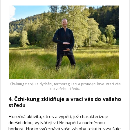
Čhi-kung zlepšuje dýchání, termoregulaci a proudění krve. Vrací vás
do vašeho středu.
4. Čchi-kung zklidňuje a vrací vás do vašeho
středu
Horečná aktivita, stres a vypětí, jež charakterizuje
dnešní dobu, vytvářejí v těle napětí a nadměrnou
horkost. Horko vyčerpává vaše zásoby tekutin, vysušuje