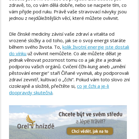
zdravě, to, co vám dělá dobře, nebo se nacpete tím, co
vám přijde pod ruku. Právě vaše stravovací návyky jsou
jednou z nejdůležitějších věcí, které můžete ovlivnit.
Dle čínské medicíny závisí vaše zdraví a vitalita od
vrozené složky a od toho, jak se o svoji energii staráte
během svého života. To,
kolik životní energie jste dostali
do vínku
už ovlivnit nemůžete. Co ale můžete dělat je
jednak věnovat pozornost tomu co a jak jíte a jednak
podporou vašich orgánů. Cvičení ččhi-kung aneb „umění
pěstování energie“ staří Číňané vyvinuli, aby podporovali
zdraví zevnitř, kultivací o „čchi“. Pokud vám toto slovo zní
cizokrajně a složitě, přečtěte si,
co je čchi a je-li
doopravdy skutečná
.