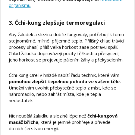
organismu
.
3. Čchi-kung zlepšuje termoregulaci
Aby žaludek a slezina dobře fungovaly, potřebují k tomu
stejnoměrné, mírné, příjemné teplo. Přílišný chlad trávicí
procesy uhasí, příliš velká horkost zase potravu spálí.
Chlad žaludku doprovázejí pocity těžkosti a přesycení,
jeho horkost se projevuje pálením žáhy a překyselením.
Čchi-kung Orel v hnízdě nabízí řadu technik, které vám
pomohou zlepšit tepelnou pohodu ve vašem těle.
Umožní vám uvolnit přebytečné teplo z míst, kde se
nahromadilo, nebo zahřát místa, kde je tepla
nedostatek.
Nic neudělá žaludku a slezině lépe než
čchi-kungová
masáž břicha
, která je jemně prohřeje a přivede
do nich čerstvou energii.