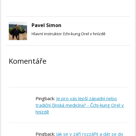
Pavel Simon
Hlavní instruktor čchi-kung Orel v hnízdě
Komentáře
Pingback:
Je pro vás lepší západní nebo
tradiční čínská medicína? - Čchi-kung Orel v
hnízdě
Pingback:
Jak se v září rozzářit a dát se do