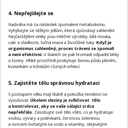
4. Nepřejídejte se
Nadváha má za následek zpomalení metabolismu.
Vyhýbejte se těžkým jídlům, která způsobují zahlenění.
Nejčastějšími viníky jsou mléčné výrobky, bílá mouka,
cukr a sladkosti, tučná masa a živočišné tuky.
Když je
organismus zahleněný, proces trávení se zpomalí
a není efektivní.
V tkáních se pak hromadí odpadní látky
a toxiny. Vlhké prostředí poskytuje živnou půdu plísním,
kvasinkám a ložiskům různých infekcí.
5. Zajistěte tělu správnou hydrataci
S postupem věku mají tkáně a pokožka tendenci se
vysušovat.
Úkolem sleziny je zvlhčovat tělo
a kontrolovat, aby se vaše sálající srdce
nepřehřálo.
Zásobujte své tělo vším, co je hydratuje:
vodou, vývary a polévkami, čerstvou zeleninou
a ovocem bohatými na vodu a vitamíny, olejnatými