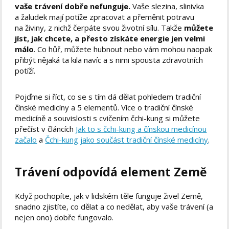
vaše trávení dobře nefunguje.
Vaše slezina, slinivka
a žaludek mají potíže zpracovat a přeměnit potravu
na živiny, z nichž čerpáte svou životní sílu. Takže
můžete
jíst, jak chcete, a přesto získáte energie jen velmi
málo
. Co hůř, můžete hubnout nebo vám mohou naopak
přibýt nějaká ta kila navíc a s nimi spousta zdravotních
potíží.
Pojďme si říct, co se s tím dá dělat pohledem tradiční
čínské medicíny a 5 elementů. Více o tradiční čínské
medicíně a souvislosti s cvičením čchi-kung si můžete
přečíst v článcích
Jak to s čchi-kung a čínskou medicínou
začalo
a
Čchi-kung jako součást tradiční čínské medicíny
.
Trávení odpovídá element Země
Když pochopíte, jak v lidském těle funguje živel Země,
snadno zjistíte, co dělat a co nedělat, aby vaše trávení (a
nejen ono) dobře fungovalo.