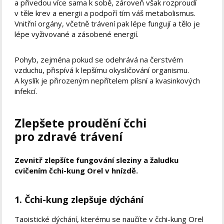
a přivedou více sama k sobě, zároveň však rozproudí
v těle krev a energii a podpoří tím váš metabolismus.
Vnitřní orgány, včetně trávení pak lépe fungují a tělo je
lépe vyživované a zásobené energií.
Pohyb, zejména pokud se odehrává na čerstvém
vzduchu, přispívá k lepšímu okysličování organismu.
A kyslík je přirozeným nepřítelem plísní a kvasinkových
infekcí.
Zlepšete proudění čchi
pro zdravé trávení
Zevnitř zlepšíte fungování sleziny a žaludku
cvičením čchi-kung Orel v hnízdě.
1. Čchi-kung zlepšuje dýchání
Taoistické dýchání, kterému se naučíte v čchi-kung Orel