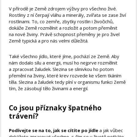
V přírodě je Země zdrojem výživy pro všechno živé.
Rostliny z ní čerpají vláhu a minerály, zvířata se zase živí
rostlinami. To, co zemře, zbytky rostlin i živočichů,
dokáže Země rozmělnit a rozložit a potom přeměnit
na nové živiny. Právě schopnost přeměny je pro živel
Země typická a pro nás velmi důležitá.
Také všechno jídlo, které jíme, pochází ze Země. Aby
nám dodalo sílu a energii, musí ho nejprve rozmělnit
a zpracovat žaludek. Slezina se slinivkou ho potom
přemění na živiny, které krev rozvede ke všem tkáním
těla. Slezina a žaludek tedy plní v organismu funkci Země
tím, že zásobují tělo živinami a energií.
Co jsou příznaky špatného
trávení?
Podívejte se na to, jak se cítíte po jídle
a jak vůbec
dokážete zpracovat všechno, s čím se v životě potkáte.