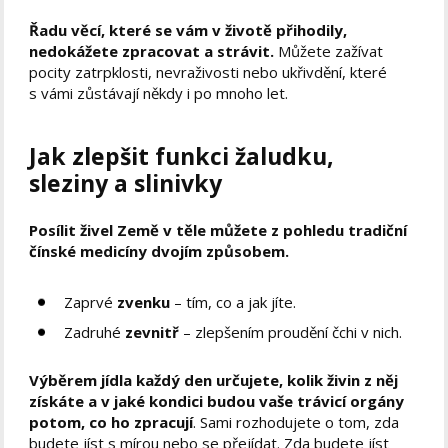
Řadu věcí, které se vám v životě přihodily,
nedokážete zpracovat a strávit.
Můžete zažívat
pocity zatrpklosti, nevraživosti nebo ukřivdění, které
s vámi zůstávají někdy i po mnoho let.
Jak zlepšit funkci žaludku,
sleziny a slinivky
Posílit živel Země v těle můžete z pohledu tradiční
čínské medicíny dvojím způsobem.
Zaprvé
zvenku
– tím, co a jak jíte.
Zadruhé
zevnitř
– zlepšením proudění čchi v nich.
Výběrem jídla každý den určujete, kolik živin z něj
získáte a v jaké kondici budou vaše trávicí orgány
potom, co ho zpracují
. Sami rozhodujete o tom, zda
budete jíst s mírou nebo se přejídat. Zda budete jíst