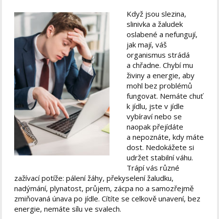
Když jsou slezina,
slinivka a žaludek
oslabené a nefungují,
jak mají, váš
organismus strádá
a chřadne. Chybí mu
živiny a energie, aby
mohl bez problémů
fungovat. Nemáte chuť
k jídlu, jste v jídle
vybíraví nebo se
naopak přejídáte
a nepoznáte, kdy máte
dost. Nedokážete si
udržet stabilní váhu.
Trápí vás různé
zažívací potíže: pálení žáhy, překyselení žaludku,
nadýmání, plynatost, průjem, zácpa no a samozřejmě
zmiňovaná únava po jídle. Cítíte se celkově unavení, bez
energie, nemáte sílu ve svalech.