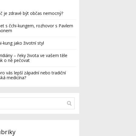
č je zdravé být občas nemocný?
let s čchi-kungem, rozhovor s Pavlem
monem
i-kung jako životní styl
idiány – řeky života ve vašem těle
ak o ně pečovat
pro vás lepší západní nebo tradiční
ská medicína?
briky