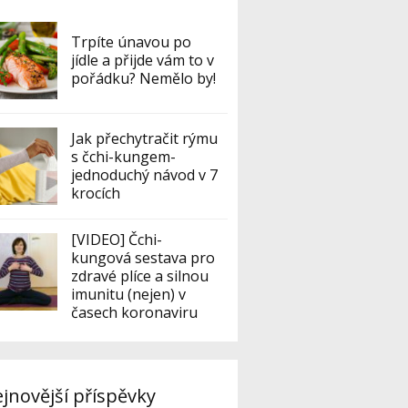
Trpíte únavou po
jídle a přijde vám to v
pořádku? Nemělo by!
Jak přechytračit rýmu
s čchi-kungem-
jednoduchý návod v 7
krocích
[VIDEO] Čchi-
kungová sestava pro
zdravé plíce a silnou
imunitu (nejen) v
časech koronaviru
jnovější příspěvky