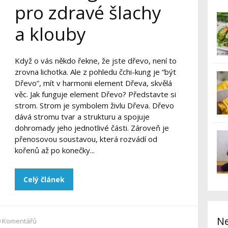
pro zdravé šlachy
a klouby
Když o vás někdo řekne, že jste dřevo, není to
zrovna lichotka. Ale z pohledu čchi-kung je “být
Dřevo”, mít v harmonii element Dřeva, skvělá
věc. Jak funguje element Dřevo? Představte si
strom. Strom je symbolem živlu Dřeva. Dřevo
dává stromu tvar a strukturu a spojuje
dohromady jeho jednotlivé části. Zároveň je
přenosovou soustavou, která rozvádí od
kořenů až po konečky...
Celý článek
Ne
0
Komentářů