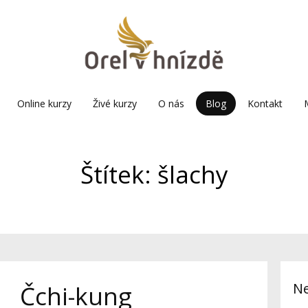
Online kurzy
Živé kurzy
O nás
Blog
Kontakt
Štítek: šlachy
Ne
Čchi-kung