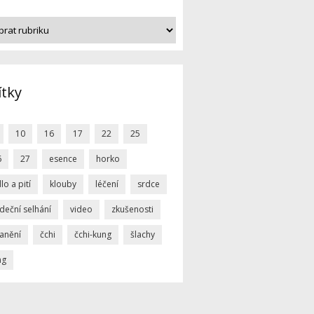
ítky
10
16
17
22
25
6
27
esence
horko
dlo a pití
klouby
léčení
srdce
deční selhání
video
zkušenosti
ranění
čchi
čchi-kung
šlachy
ng