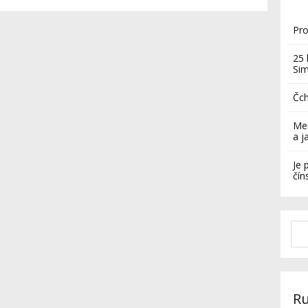
Pro
25 
Si
Čch
Mer
a j
Je 
čín
Ru