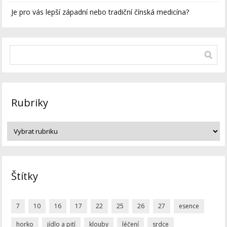
Je pro vás lepší západní nebo tradiční čínská medicína?
Rubriky
Štítky
7
10
16
17
22
25
26
27
esence
horko
jídlo a pití
klouby
léčení
srdce