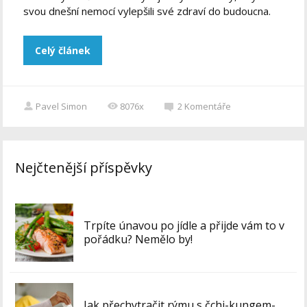
svou dnešní nemocí vylepšili své zdraví do budoucna.
Celý článek
Pavel Simon
8076x
2
Komentáře
Nejčtenější příspěvky
Trpíte únavou po jídle a přijde vám to v
pořádku? Nemělo by!
Jak přechytračit rýmu s čchi-kungem-