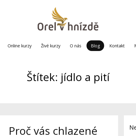
Online kurzy
Živé kurzy
O nás
Blog
Kontakt
Štítek: jídlo a pití
Ne
Proč vás chlazené