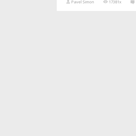
Pavel Simon
17381x