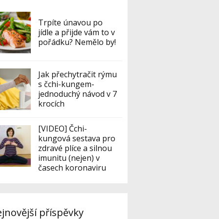
Trpíte únavou po
jídle a přijde vám to v
pořádku? Nemělo by!
Jak přechytračit rýmu
s čchi-kungem-
jednoduchý návod v 7
krocích
[VIDEO] Čchi-
kungová sestava pro
zdravé plíce a silnou
imunitu (nejen) v
časech koronaviru
jnovější příspěvky