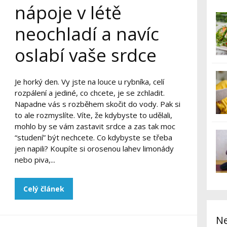
nápoje v létě
neochladí a navíc
oslabí vaše srdce
Je horký den. Vy jste na louce u rybníka, celí
rozpálení a jediné, co chcete, je se zchladit.
Napadne vás s rozběhem skočit do vody. Pak si
to ale rozmyslíte. Víte, že kdybyste to udělali,
mohlo by se vám zastavit srdce a zas tak moc
“studení” být nechcete. Co kdybyste se třeba
jen napili? Koupíte si orosenou lahev limonády
nebo piva,...
Celý článek
Ne