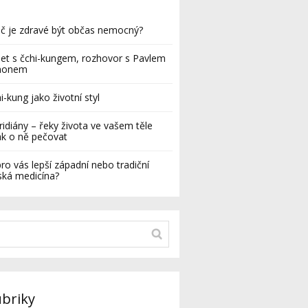
č je zdravé být občas nemocný?
let s čchi-kungem, rozhovor s Pavlem
monem
i-kung jako životní styl
idiány – řeky života ve vašem těle
ak o ně pečovat
pro vás lepší západní nebo tradiční
ská medicína?
briky