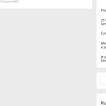
0
Komentářů
Pro
25 
Si
Čch
Mer
a j
Je 
čín
Ru