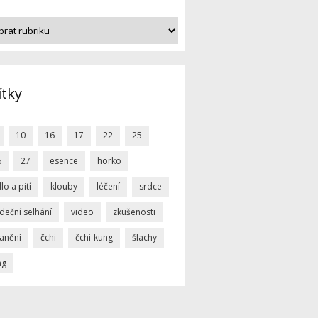
ítky
10
16
17
22
25
6
27
esence
horko
dlo a pití
klouby
léčení
srdce
deční selhání
video
zkušenosti
ranění
čchi
čchi-kung
šlachy
ng