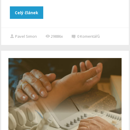
Celý článek
Pavel Simon
29886x
0
Komentářů