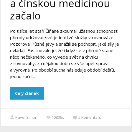
a čínskou medicínou
začalo
Po tisíce let staří Číňané zkoumali úžasnou schopnost
přírody udržovat své jednotlivé složky v rovnováze.
Pozorovali různé jevy a snažili se pochopit, jaké síly je
ovládají. Fascinovalo je, že i když se v přírodě stane
něco nečekaného, co vyvede svět na chvilku
z rovnováhy, za nějakou dobu se vše opět spraví
a vyrovná. Po období sucha následuje období dešťů,
jedno roční...
Celý článek
Pavel Simon
10806x
5
Komentářů