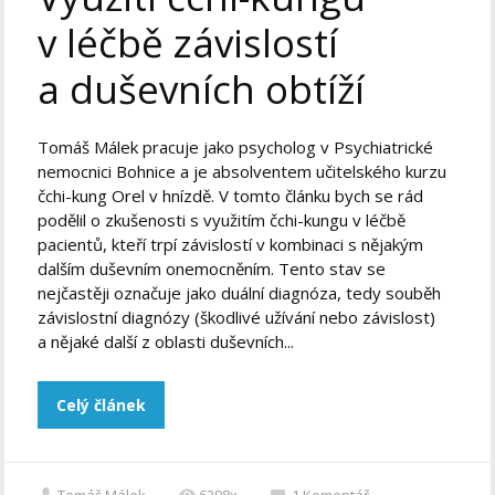
v léčbě závislostí
a duševních obtíží
Tomáš Málek pracuje jako psycholog v Psychiatrické
nemocnici Bohnice a je absolventem učitelského kurzu
čchi-kung Orel v hnízdě. V tomto článku bych se rád
podělil o zkušenosti s využitím čchi-kungu v léčbě
pacientů, kteří trpí závislostí v kombinaci s nějakým
dalším duševním onemocněním. Tento stav se
nejčastěji označuje jako duální diagnóza, tedy souběh
závislostní diagnózy (škodlivé užívání nebo závislost)
a nějaké další z oblasti duševních...
Celý článek
Tomáš Málek
6398x
1
Komentář