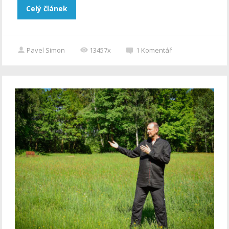
Celý článek
Pavel Simon
13457x
1
Komentář