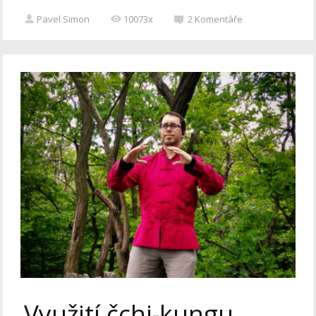
Pavel Simon
10073x
2
Komentáře
Využití čchi-kungu