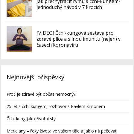
Jak přechytračit rýmu s čchi-kungem-
jednoduchý návod v 7 krocích
[VIDEO] Čchi-kungová sestava pro
zdravé plíce a silnou imunitu (nejen) v
časech koronaviru
Nejnovější příspěvky
Proč je zdravé být občas nemocný?
25 let s čchi-kungem, rozhovor s Pavlem Simonem
Čchi-kung jako životní styl
Meridiány – řeky života ve vašem těle a jak o ně pečovat