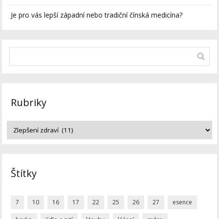
Je pro vás lepší západní nebo tradiční čínská medicína?
Rubriky
Štítky
7
10
16
17
22
25
26
27
esence