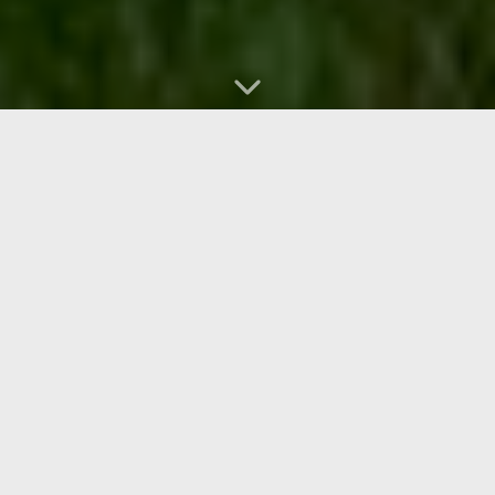
Čchi-kung (qi gong) je mnohokrát
vyzkoušený
soubor fyzických cvičení, relaxačních technik,
technik
práce s energií a práce s myslí původem
z Číny, který slouží k pěstování a zacházení s životní
energií – čchi (qi). Doslova přeloženo znamenají slova
čchi-kung „práce s energií“ nebo „pěstování vnitřní
síly“. Už po tisíciletí tvoří důležitou součást tradiční
čínské medicíny a přináší lidem lepší zdraví a delší
a spokojenější život.