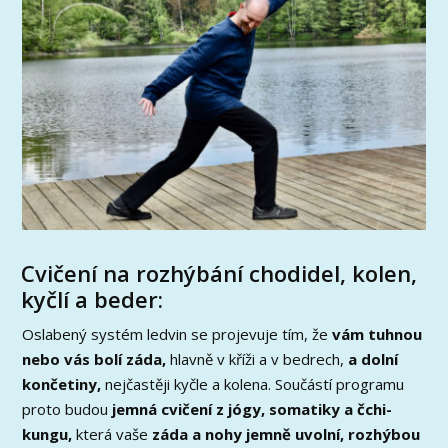
Cvičení na rozhýbání chodidel, kolen,
kyčlí a beder:
Oslabený systém ledvin se projevuje tím, že
vám tuhnou
nebo vás bolí záda,
hlavně v kříži a v bedrech,
a dolní
končetiny,
nejčastěji kyčle a kolena. Součástí programu
proto budou
jemná cvičení z jógy, somatiky a čchi-
kungu,
která vaše
záda a nohy jemně uvolní, rozhýbou