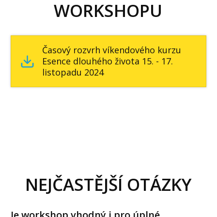
WORKSHOPU
Časový rozvrh víkendového kurzu
Esence dlouhého života 15. - 17.
listopadu 2024
NEJČASTĚJŠÍ OTÁZKY
Je workshop vhodný i pro úplné