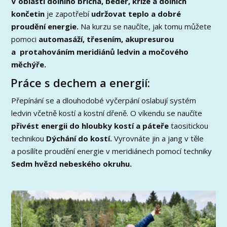
V oblasti dolního břicha, beder, kříže a dolních
končetin
je zapotřebí
udržovat teplo a dobré
proudění energie.
Na kurzu se naučíte, jak tomu můžete
pomoci
automasáží, třesením, akupresurou
a
protahováním meridiánů ledvin a močového
měchýře.
Práce s dechem a energií:
Přepínání se a dlouhodobé vyčerpání oslabují systém
ledvin včetně kostí a kostní dřeně. O víkendu se naučíte
přivést energii do hloubky kostí a páteře
taositickou
technikou
Dýchání do kostí.
Vyrovnáte jin a jang v těle
a posílíte proudění energie v meridiánech pomocí techniky
Sedm hvězd nebeského okruhu.