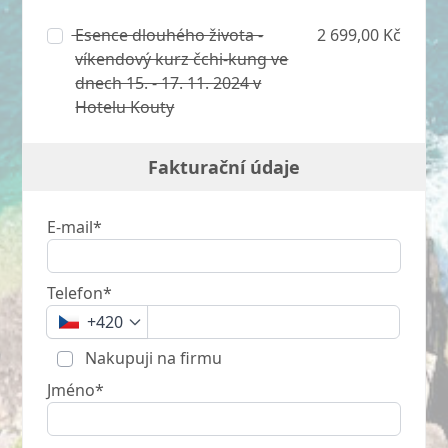
Esence dlouhého života -
2 699,00 Kč
víkendový kurz čchi-kung ve
dnech 15. - 17. 11. 2024 v
Hotelu Kouty
Fakturační údaje
E-mail*
Telefon*
+420
Nakupuji na firmu
Jméno*