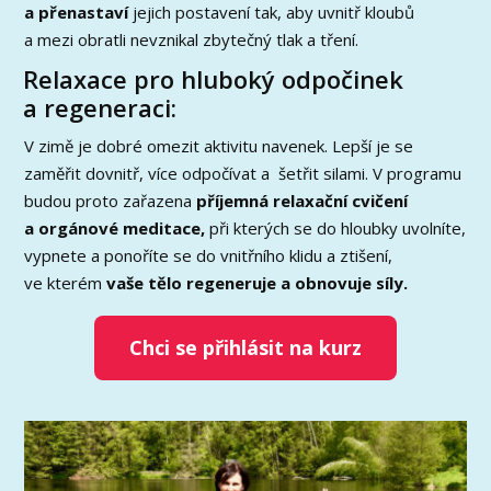
a přenastaví
jejich postavení tak, aby uvnitř kloubů
a mezi obratli nevznikal zbytečný tlak a tření.
Relaxace pro hluboký odpočinek
a regeneraci:
V zimě je dobré omezit aktivitu navenek. Lepší je se
zaměřit dovnitř, více odpočívat a šetřit silami. V programu
budou proto zařazena
příjemná relaxační cvičení
a orgánové meditace,
při kterých se do hloubky uvolníte,
vypnete a ponoříte se do vnitřního klidu a ztišení,
ve kterém
vaše tělo regeneruje a obnovuje síly.
Chci se přihlásit na kurz