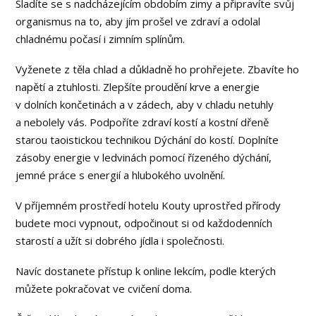
Sladíte se s nadcházejícím obdobím zimy a připravíte svůj
organismus na to, aby jím prošel ve zdraví a odolal
chladnému počasí i zimním splínům.
Vyženete z těla chlad a důkladně ho prohřejete. Zbavíte ho
napětí a ztuhlosti. Zlepšíte proudění krve a energie
v dolních končetinách a v zádech, aby v chladu netuhly
a nebolely vás. Podpoříte zdraví kostí a kostní dřeně
starou taoistickou technikou Dýchání do kostí. Doplníte
zásoby energie v ledvinách pomocí řízeného dýchání,
jemné práce s energií a hlubokého uvolnění.
V příjemném prostředí hotelu Kouty uprostřed přírody
budete moci vypnout, odpočinout si od každodenních
starostí a užít si dobrého jídla i společnosti.
Navíc dostanete přístup k online lekcím, podle kterých
můžete pokračovat ve cvičení doma.