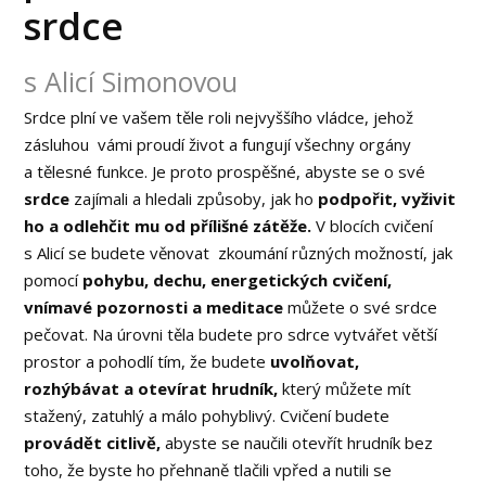
srdce
s Alicí Simonovou
Srdce plní ve vašem těle roli nejvyššího vládce, jehož
zásluhou vámi proudí život a fungují všechny orgány
a tělesné funkce. Je proto prospěšné, abyste se o své
srdce
zajímali a hledali způsoby, jak ho
podpořit, vyživit
ho a odlehčit mu od přílišné zátěže.
V blocích cvičení
s Alicí se budete věnovat zkoumání různých možností, jak
pomocí
pohybu, dechu, energetických cvičení,
vnímavé pozornosti a meditace
můžete o své srdce
pečovat. Na úrovni těla budete pro sdrce vytvářet větší
prostor a pohodlí tím, že budete
uvolňovat,
rozhýbávat a otevírat hrudník,
který můžete mít
stažený, zatuhlý a málo pohyblivý. Cvičení budete
provádět citlivě,
abyste se naučili otevřít hrudník bez
toho, že byste ho přehnaně tlačili vpřed a nutili se