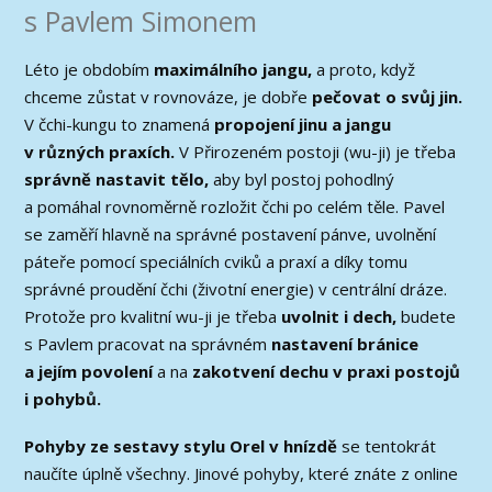
s Pavlem Simonem
Léto je obdobím
maximálního jangu,
a proto, když
chceme zůstat v rovnováze, je dobře
pečovat o svůj jin.
V čchi-kungu to znamená
propojení jinu a jangu
v různých praxích.
V Přirozeném postoji (wu-ji) je třeba
správně nastavit tělo,
aby byl postoj pohodlný
a pomáhal rovnoměrně rozložit čchi po celém těle. Pavel
se zaměří hlavně na správné postavení pánve, uvolnění
páteře pomocí speciálních cviků a praxí a díky tomu
správné proudění čchi (životní energie) v centrální dráze.
Protože pro kvalitní wu-ji je třeba
uvolnit i dech,
budete
s Pavlem pracovat na správném
nastavení bránice
a jejím povolení
a na
zakotvení dechu v praxi postojů
i pohybů.
Pohyby ze sestavy stylu Orel v hnízdě
se tentokrát
naučíte úplně všechny. Jinové pohyby, které znáte z online