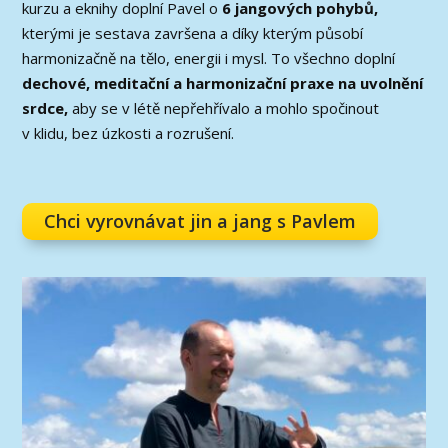
kurzu a eknihy doplní Pavel o
6 jangových pohybů,
kterými je sestava završena a díky kterým působí
harmonizačně na tělo, energii i mysl. To všechno doplní
dechové, meditační a harmonizační praxe na uvolnění
srdce,
aby se v létě nepřehřívalo a mohlo spočinout
v klidu, bez úzkosti a rozrušení.
Chci vyrovnávat jin a jang s Pavlem