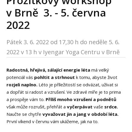
Prožitkový workshop
v Brně 3. - 5. června
2022
Pátek 3. 6. 2022 od 17,30 h do neděle 5. 6.
2022 v 13 h v Iyengar Yoga Centru v Brně
Radostná, hřejivá, sálající energie léta
má velký
potenciál vás
pohltit a strhnout
k tomu, abyste život
rozjeli naplno.
Léto je příležitostí se odvázat, užívat si
a dopřát si radost a vzrušení. Ve zdravé míře je to prima
a prospěje vám to.
Příliš mnoho vzrušení a podnětů
však může rozrušit, přehřát a
vyčerpávat
vaše
srdce.
Naučte se chytře
vyvažovat jin a jang v období léta.
První víkend v červnu vám ukážeme, jak na to.