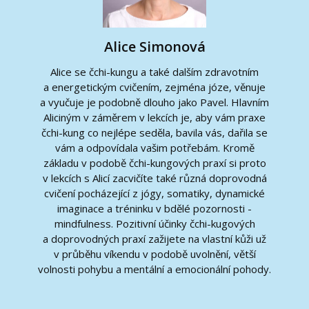
Alice Simonová
Alice se čchi-kungu a také dalším zdravotním
a energetickým cvičením, zejména józe, věnuje
a vyučuje je podobně dlouho jako Pavel. Hlavním
Aliciným v záměrem v lekcích je, aby vám praxe
čchi-kung co nejlépe seděla, bavila vás, dařila se
vám a odpovídala vašim potřebám. Kromě
základu v podobě čchi-kungových praxí si proto
v lekcích s Alicí zacvičíte také různá doprovodná
cvičení pocházející z jógy, somatiky, dynamické
imaginace a tréninku v bdělé pozornosti -
mindfulness. Pozitivní účinky čchi-kugových
a doprovodných praxí zažijete na vlastní kůži už
v průběhu víkendu v podobě uvolnění, větší
volnosti pohybu a mentální a emocionální pohody.