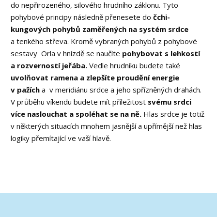
do nepřirozeného, silového hrudního záklonu. Tyto
pohybové principy následně přenesete do
čchi-
kungových pohybů zaměřených na systém srdce
a tenkého střeva. Kromě vybraných pohybů z pohybové
sestavy Orla v hnízdě se naučíte
pohybovat s lehkostí
a rozverností jeřába.
Vedle hrudníku budete také
uvolňovat ramena a zlepšíte proudění energie
v pažích
a v meridiánu srdce a jeho spřízněných drahách.
V průběhu víkendu budete mít příležitost
svému srdci
více naslouchat a spoléhat se na ně.
Hlas srdce je totiž
v některých situacích mnohem jasnější a upřímější než hlas
logiky přemítající ve vaší hlavě.