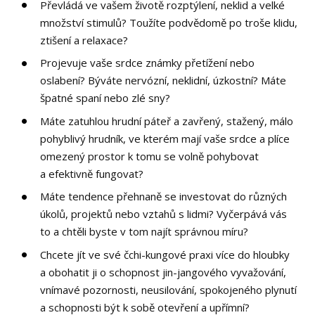
Převládá ve vašem životě rozptýlení, neklid a velké
množství stimulů? Toužíte podvědomě po troše klidu,
ztišení a relaxace?
Projevuje vaše srdce známky přetížení nebo
oslabení? Býváte nervózní, neklidní, úzkostní? Máte
špatné spaní nebo zlé sny?
Máte zatuhlou hrudní páteř a zavřený, stažený, málo
pohyblivý hrudník, ve kterém mají vaše srdce a plíce
omezený prostor k tomu se volně pohybovat
a efektivně fungovat?
Máte tendence přehnaně se investovat do různých
úkolů, projektů nebo vztahů s lidmi? Vyčerpává vás
to a chtěli byste v tom najít správnou míru?
Chcete jít ve své čchi-kungové praxi více do hloubky
a obohatit ji o schopnost jin-jangového vyvažování,
vnímavé pozornosti, neusilování, spokojeného plynutí
a schopnosti být k sobě otevření a upřímní?