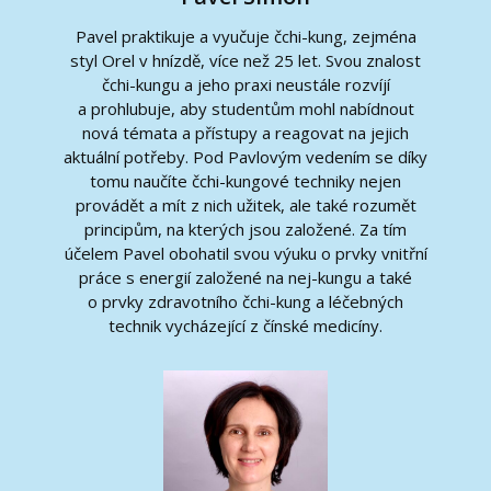
Pavel praktikuje a vyučuje čchi-kung, zejména
styl Orel v hnízdě, více než 25 let. Svou znalost
čchi-kungu a jeho praxi neustále rozvíjí
a prohlubuje, aby studentům mohl nabídnout
nová témata a přístupy a reagovat na jejich
aktuální potřeby. Pod Pavlovým vedením se díky
tomu naučíte čchi-kungové techniky nejen
provádět a mít z nich užitek, ale také rozumět
principům, na kterých jsou založené. Za tím
účelem Pavel obohatil svou výuku o prvky vnitřní
práce s energií založené na nej-kungu a také
o prvky zdravotního čchi-kung a léčebných
technik vycházející z čínské medicíny.