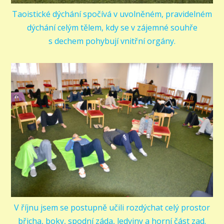
Taoistické dýchání spočívá v uvolněném, pravidelném
dýchání celým tělem, kdy se v zájemné souhře
s dechem pohybují vnitřní orgány.
V říjnu jsem se postupně učili rozdýchat celý prostor
břicha, boky, spodní záda, ledviny a horní část zad.