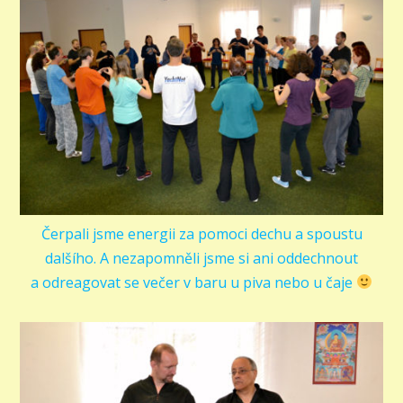
Čerpali jsme energii za pomoci dechu a spoustu
dalšího. A nezapomněli jsme si ani oddechnout
a odreagovat se večer v baru u piva nebo u čaje