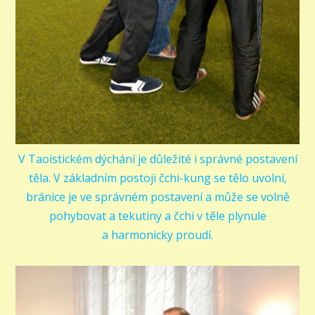
V Taoistickém dýchání je důležité i správné postavení
těla. V základním postoji čchi-kung se tělo uvolní,
bránice je ve správném postavení a může se volně
pohybovat a tekutiny a čchi v těle plynule
a harmonicky proudí.