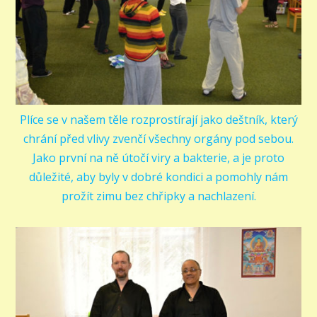
Plíce se v našem těle rozprostírají jako deštník, který
chrání před vlivy zvenčí všechny orgány pod sebou.
Jako první na ně útočí viry a bakterie, a je proto
důležité, aby byly v dobré kondici a pomohly nám
prožít zimu bez chřipky a nachlazení.