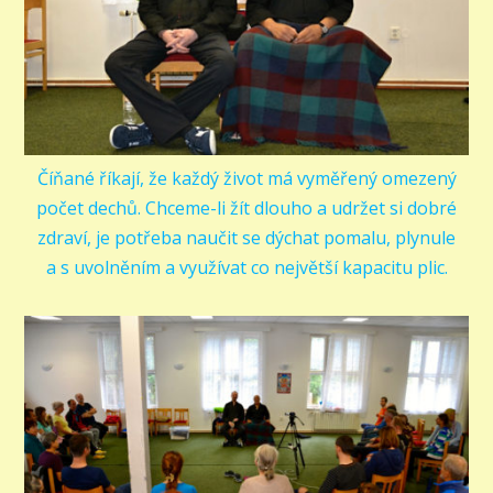
Číňané říkají, že každý život má vyměřený omezený
počet dechů. Chceme-li žít dlouho a udržet si dobré
zdraví, je potřeba naučit se dýchat pomalu, plynule
a s uvolněním a využívat co největší kapacitu plic.