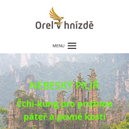
MENU
NEBESKÝ PILÍŘ
Čchi-kung pro pružnou
páteř a pevné kosti