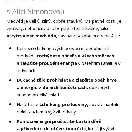
s Alicí Simonovou
Medvěd je velký, silný, dobře stavěný. Má pevné kosti. Je
vytrvalý, nebojácný a sebejistý. Stejné kvality,
sílu
a vytrvalost medvěda,
vás naučí v sobě probudit Alice.
Pomocí čchi-kungových pohybů napodobujících
medvěda
rozhýbete páteř ve všech směrech
a
zlepšíte proudění energie
v páteřním kanálu a v
ledvinách.
Důkladně
tělo prohřejete
a
zlepšíte oběh krve
a energie v dolních končetinách,
do kterých
snadno proniká chlad.
Naučíte se
č
chi-kung pro ledviny,
abyste naplnili
dolní tan-tien a vyživili ledviny.
Pomocí energie pročistíte kostní dřeň
a přivedete do ní čerstvou čchi,
která ji vyživí