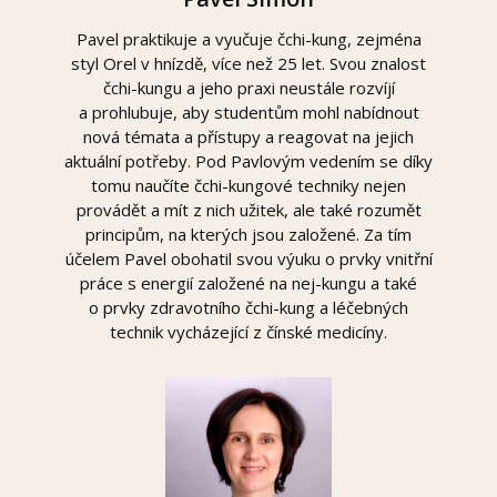
Pavel praktikuje a vyučuje čchi-kung, zejména
styl Orel v hnízdě, více než 25 let. Svou znalost
čchi-kungu a jeho praxi neustále rozvíjí
a prohlubuje, aby studentům mohl nabídnout
nová témata a přístupy a reagovat na jejich
aktuální potřeby. Pod Pavlovým vedením se díky
tomu naučíte čchi-kungové techniky nejen
provádět a mít z nich užitek, ale také rozumět
principům, na kterých jsou založené. Za tím
účelem Pavel obohatil svou výuku o prvky vnitřní
práce s energií založené na nej-kungu a také
o prvky zdravotního čchi-kung a léčebných
technik vycházející z čínské medicíny.