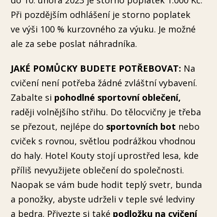
Při pozdějším odhlášení je storno poplatek
ve výši 100 % kurzovného za výuku. Je možné
ale za sebe poslat náhradníka.
JAKÉ POMŮCKY BUDETE POTŘEBOVAT:
Na
cvičení není potřeba žádné zvláštní vybavení.
Zabalte si
pohodlné sportovní oblečení,
raději volnějšího střihu. Do tělocvičny je třeba
se přezout, nejlépe do
sportovních bot
nebo
cviček s rovnou, světlou podrážkou vhodnou
do haly. Hotel Kouty stojí uprostřed lesa, kde
příliš nevyužijete oblečení do společnosti.
Naopak se vám bude hodit teplý svetr, bunda
a ponožky, abyste udrželi v teple své ledviny
a bedra. Přivezte si také
podložku na cvičení