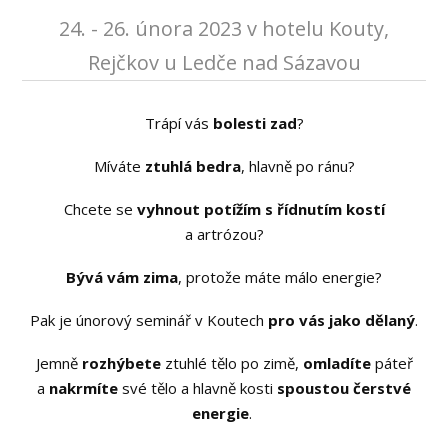
24. - 26. února 2023 v hotelu Kouty,
Rejčkov u Ledče nad Sázavou
Trápí vás
bolesti zad
?
Míváte
ztuhlá bedra
, hlavně po ránu?
Chcete se
vyhnout potížím s řídnutím kostí
a artrózou?
Bývá vám zima
, protože máte málo energie?
Pak je únorový seminář v Koutech
pro vás jako dělaný
.
Jemně
rozhýbete
ztuhlé tělo po zimě,
omladíte
páteř
a
nakrmíte
své tělo a hlavně kosti
spoustou čerstvé
energie
.