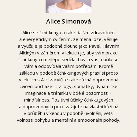
Alice Simonová
Alice se čchi-kungu a také dalším zdravotním
a energetickým cvičením, zejména józe, věnuje
a vyučuje je podobně dlouho jako Pavel. Hlavním
Aliciným v záměrem v lekcích je, aby vám praxe
čchi-kung co nejlépe seděla, bavila vás, dařila se
vám a odpovídala vašim potřebám. Kromě
základu v podobě čchi-kungových praxí si proto
v lekcích s Alicí zacvičíte také různá doprovodná
cvičení pocházející z jógy, somatiky, dynamické
imaginace a tréninku v bdělé pozornosti -
mindfulness. Pozitivní účinky čchi-kugových
a doprovodných praxí zažijete na vlastní kůži už
v průběhu víkendu v podobě uvolnění, větší
volnosti pohybu a mentální a emocionální pohody.