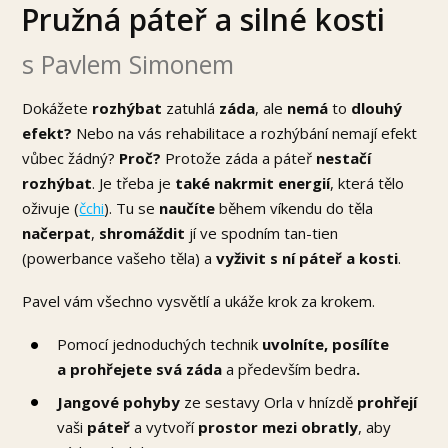
Pružná páteř a silné kosti
s Pavlem Simonem
Dokážete
rozhýbat
zatuhlá
záda
, ale
nemá
to
dlouhý
efekt?
Nebo na vás rehabilitace a rozhýbání nemají efekt
vůbec žádný?
Proč?
Protože záda a páteř
nestačí
rozhýbat
. Je třeba je
také nakrmit energií
, která tělo
oživuje (
čchi
). Tu se
naučíte
během víkendu do těla
načerpat
,
shromáždit
jí ve spodním tan-tien
(powerbance vašeho těla) a
vyživit
s ní páteř a kosti
.
Pavel vám všechno vysvětlí a ukáže krok za krokem.
Pomocí jednoduchých technik
uvolníte, posílíte
a prohřejete svá záda
a především bedra
.
Jangové pohyby
ze sestavy Orla v hnízdě
prohřejí
vaši
páteř
a vytvoří
prostor mezi obratly
, aby