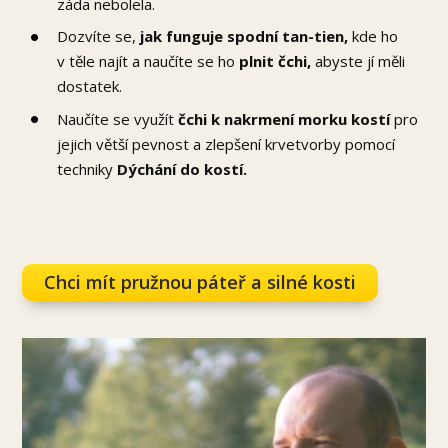
záda nebolela.
Dozvíte se,
jak
funguje spodní tan-tien,
kde ho
v těle najít a naučíte se ho
plnit čchi,
abyste jí měli
dostatek.
Naučíte se využít
čchi k
nakrmení morku kostí
pro
jejich větší pevnost a zlepšení krvetvorby pomocí
techniky
Dýchání do kostí.
Chci mít pružnou páteř a silné kosti