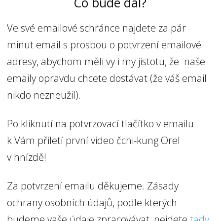
Co bude dál?
Ve své emailové schránce najdete za pár
minut email s prosbou o potvrzení emailové
adresy, abychom měli vy i my jistotu, že naše
emaily opravdu chcete dostávat (že váš email
nikdo nezneužil).
Po kliknutí na potvrzovací tlačítko v emailu
k Vám přiletí první video čchi-kung Orel
v hnízdě!
Za potvrzení emailu děkujeme. Zásady
ochrany osobních údajů, podle kterých
budeme vaše údaje zpracovávat, nejdete
tady
.